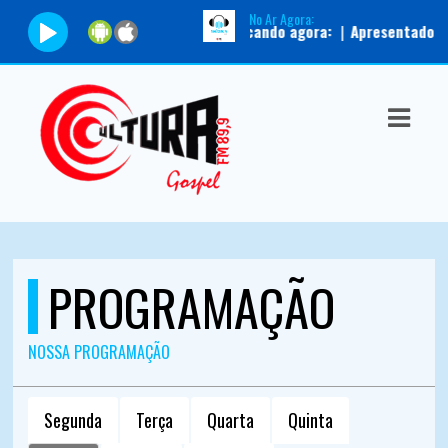
No Ar Agora:
Tocando agora:
|
Apresentador:
Aut
ASTS
IAS
IA
DOS
RAMAÇÃO
PROGRAMAÇÃO
TOS
E
NOSSA PROGRAMAÇÃO
E
Segunda
Terça
Quarta
Quinta
ATO