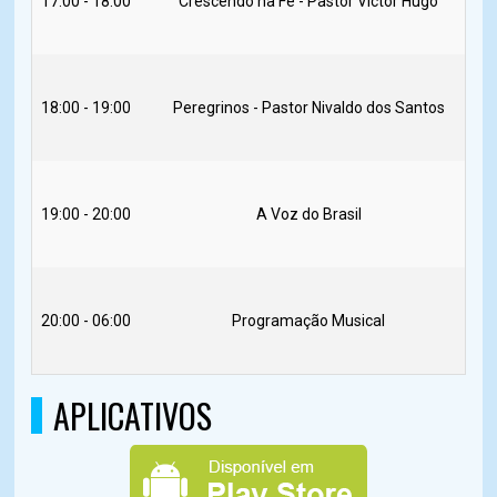
17:00 - 18:00
Crescendo na Fé - Pastor Victor Hugo
R
18:00 - 19:00
Peregrinos - Pastor Nivaldo dos Santos
R
19:00 - 20:00
A Voz do Brasil
R
20:00 - 06:00
Programação Musical
R
APLICATIVOS